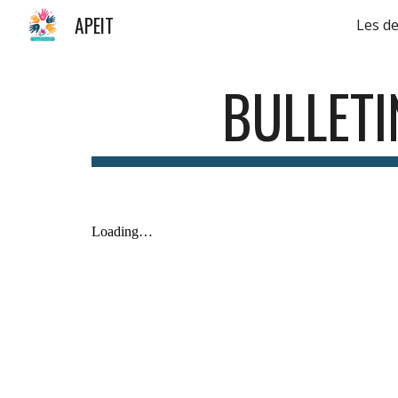
APEIT
Les de
Sk
BULLETI