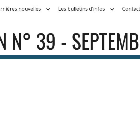
rnières nouvelles
Les bulletins d'infos
Contac
ip to main content
Skip to navigat
N N° 3
9
- SEPTEMB