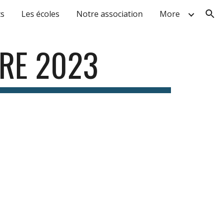
ts
Les écoles
Notre association
More
ion
RE 202
3